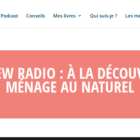
Podcast
Conseils
Mes livres
Qui suis-je ?
Les m
EW RADIO : À LA DÉCOU
MÉNAGE AU NATUREL